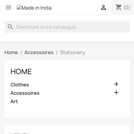
shopping_cart


(0)
search
Home
Accessoires
Stationery
HOME

Clothes

Accessoires
Art