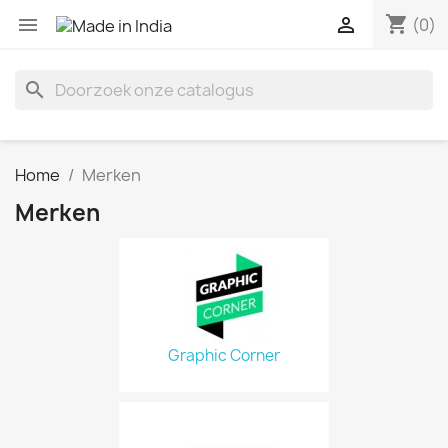
shopping_cart


(0)
search
Home
Merken
Merken
Graphic Corner