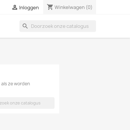
shopping_cart

Winkelwagen
(0)
Inloggen
search
d als ze worden